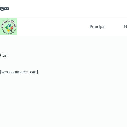
Pular
para
o
conteúdo
Principal
N
Cart
[woocommerce_cart]