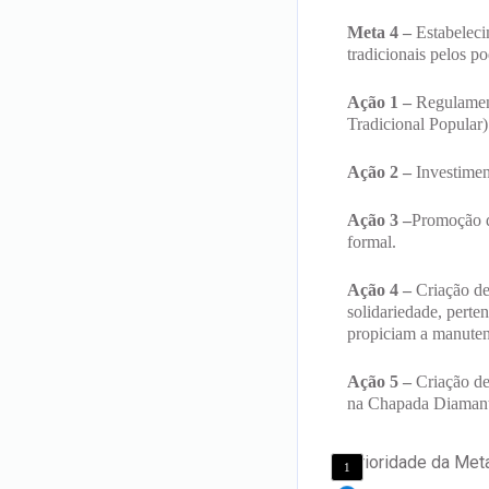
Meta 4 –
Estabelecim
tradicionais pelos p
Ação 1 –
Regulament
Tradicional Popular)
Ação 2 –
Investiment
Ação 3 –
Promoção da
formal.
Ação 4 –
Criação de 
solidariedade, perte
propiciam a manutenç
Ação 5 –
Criação de
na Chapada Diamant
Prioridade da Met
1