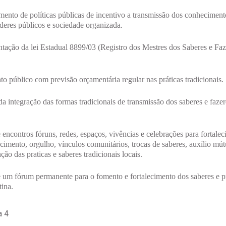
ento de políticas públicas de incentivo a transmissão dos conheciment
oderes públicos e sociedade organizada.
ação da lei Estadual 8899/03 (Registro dos Mestres dos Saberes e Faz
o público com previsão orçamentária regular nas práticas tradicionais.
 integração das formas tradicionais de transmissão dos saberes e faze
encontros fóruns, redes, espaços, vivências e celebrações para fortale
ncimento, orgulho, vínculos comunitários, trocas de saberes, auxílio mút
ão das praticas e saberes tradicionais locais.
 um fórum permanente para o fomento e fortalecimento dos saberes e pr
ina.
a 4