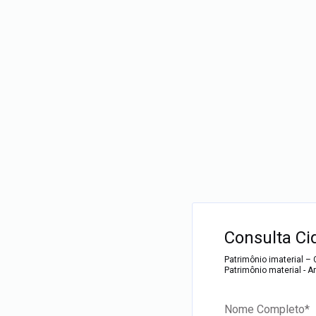
F
i
Consulta Ci
l
t
Patrimônio imaterial – 
e
Patrimônio material - A
r
Nome Completo
*