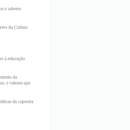
os e saberes
eres da Cultura
res à educação
cimento da
uo, e valores que
áticas da capoeira