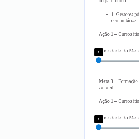
do patrimônio.
1. Gestores p
comunitários.
Ação 1 –
Cursos itin
Prioridade da Met
1
Meta 3 –
Formação e
cultural.
Ação 1 –
Cursos itin
Prioridade da Met
1