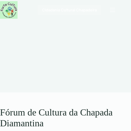
Pular
para
Cidadania Cultural Chapadeira
o
conteúdo
Fórum de Cultura da Chapada
Diamantina