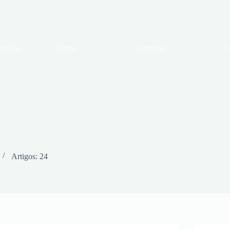
otícias
Fórum
Consultas
C
Artigos: 24