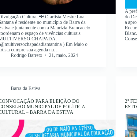
A pref
Divulgação Cultural 📢 O artista Mestre Lua
do De
Santana é residente no município de Barra da
a apr
Estiva e juntamente com a Maurizia Brancaccio
Recur
coordenam o espaço de vivências culturais
Blanc
MULTIVERSO CHAPADA.
Conse
(@multiversochapadadiamantina ) Em Maio o
artista cumpre sua agenda na…
Rodrigo Barreto
21, maio, 2024
Barra da Estiva
CONVOCAÇÃO PARA ELEIÇÃO DO
2° F
CONSELHO MUNICIPAL DE POLÍTICA
ESTI
CULTURAL – BARRA DA ESTIVA.