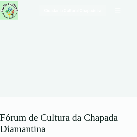
Pular
para
Cidadania Cultural Chapadeira
o
conteúdo
Fórum de Cultura da Chapada
Diamantina