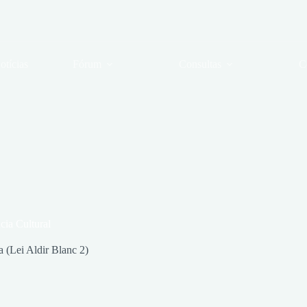
otícias
Fórum
Consultas
C
ia Cultural
 (Lei Aldir Blanc 2)