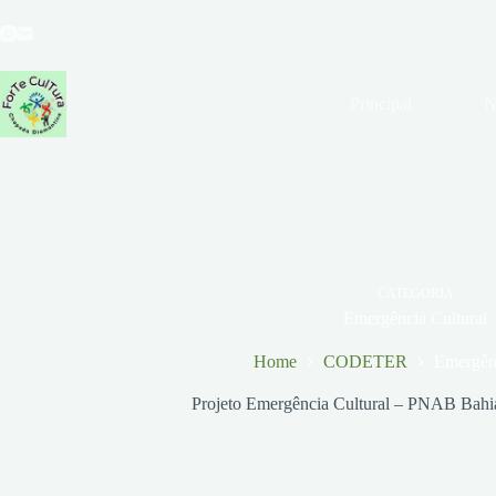
Pular
para
o
conteúdo
Principal
N
CATEGORIA
Emergência Cultural
Home
CODETER
Emergênc
Projeto Emergência Cultural – PNAB Bahia