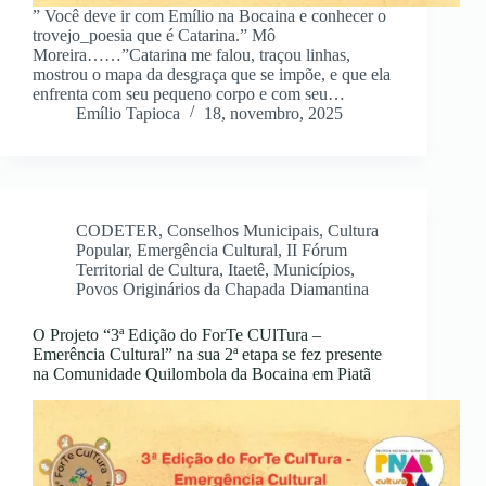
” Você deve ir com Emílio na Bocaina e conhecer o
trovejo_poesia que é Catarina.” Mô
Moreira……”Catarina me falou, traçou linhas,
mostrou o mapa da desgraça que se impõe, e que ela
enfrenta com seu pequeno corpo e com seu…
Emílio Tapioca
18, novembro, 2025
CODETER
,
Conselhos Municipais
,
Cultura
Popular
,
Emergência Cultural
,
II Fórum
Territorial de Cultura
,
Itaetê
,
Municípios
,
Povos Originários da Chapada Diamantina
O Projeto “3ª Edição do ForTe CUlTura –
Emerência Cultural” na sua 2ª etapa se fez presente
na Comunidade Quilombola da Bocaina em Piatã