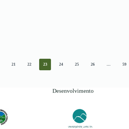
21
22
23
24
25
26
…
59
Desenvolvimento