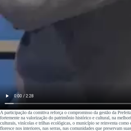
A participação da comitiva reforça o compromisso da gestão da Prefeit
fortemente na valorização do patrimônio histórico e cultural, na melhor
culturais, vinícolas e trilhas ecológicas, o município se reinventa com
floresce nos interiores, nas serras, nas comunidades que preservam s