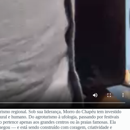
urismo regional. Sob sua liderança, Morro do Chapéu tem investido
atural e humano. Do agroturismo à ufologia, passando por festivais
ão pertence apenas aos grandes centros ou às praias famosas. Ela
chegou — e está sendo construído com coragem, criatividade e