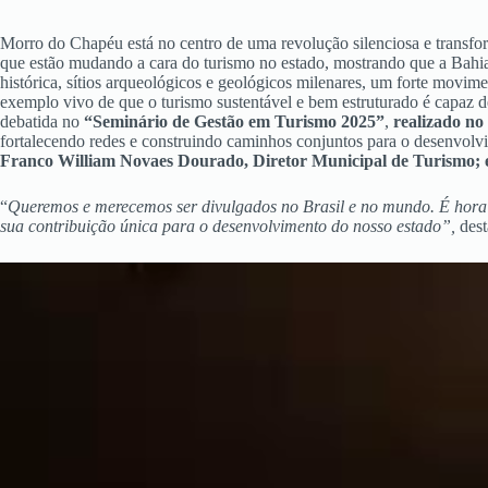
Morro do Chapéu está no centro de uma revolução silenciosa e transfor
que estão mudando a cara do turismo no estado, mostrando que a Bahi
histórica, sítios arqueológicos e geológicos milenares, um forte mo
exemplo vivo de que o turismo sustentável e bem estruturado é capaz de
debatida no
“Seminário de Gestão em Turismo 2025”
,
realizado no
fortalecendo redes e construindo caminhos conjuntos para o desenvolv
Franco William Novaes Dourado, Diretor Municipal de Turismo;
“
Queremos e merecemos ser divulgados no Brasil e no mundo. É hora d
sua contribuição única para o desenvolvimento do nosso estado”,
dest