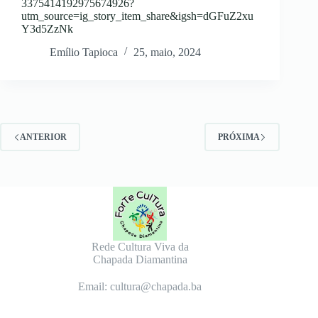
3375414192975674926?
utm_source=ig_story_item_share&igsh=dGFuZ2xu
Y3d5ZzNk
Emílio Tapioca
25, maio, 2024
ANTERIOR
PRÓXIMA
Rede Cultura Viva da
Chapada Diamantina
Email: cultura@chapada.ba