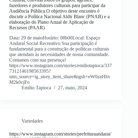
fazedores e produtores culturais para participar da
Audiência Pública.O objetivo deste encontro é
discutir a Política Nacional Aldir Blanc (PNAB) e a
elaboração do Plano Anual de Aplicação de
Recursos (PAAR)
Data: 29 de maioHorário: 08h00Local: Espaço
Andaraí Social Recreativo Sua participação é
fundamental para a construção de políticas culturais
que atendam às necessidades de nossa comunidade.
Contamos com sua presença!
https://www.instagram.com/stories/emiliotapioca/337
7312146198563395?
utm_source=ig_story_item_share&igsh=eW0zaHhv
M2k0cjFo
Emílio Tapioca
27, maio, 2024
Variedades
https://www.instagram.com/stories/prefeituraandarai/