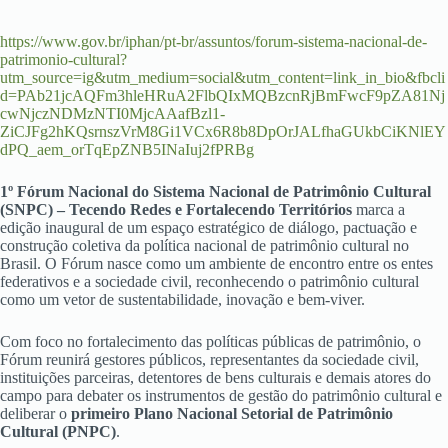
https://www.gov.br/iphan/pt-br/assuntos/forum-sistema-nacional-de-
patrimonio-cultural?
utm_source=ig&utm_medium=social&utm_content=link_in_bio&fbcli
d=PAb21jcAQFm3hleHRuA2FlbQIxMQBzcnRjBmFwcF9pZA81Nj
cwNjczNDMzNTI0MjcAAafBzl1-
ZiCJFg2hKQsrnszVrM8Gi1VCx6R8b8DpOrJALfhaGUkbCiKNlEY
dPQ_aem_orTqEpZNB5INaIuj2fPRBg
1º Fórum Nacional do Sistema Nacional de Patrimônio Cultural
(SNPC)
–
Tecendo Redes e Fortalecendo Territórios
marca a
edição inaugural de um espaço estratégico de diálogo, pactuação e
construção coletiva da política nacional de patrimônio cultural no
Brasil. O Fórum nasce como um ambiente de encontro entre os entes
federativos e a sociedade civil, reconhecendo o patrimônio cultural
como um vetor de sustentabilidade, inovação e bem-viver.
Com foco no fortalecimento das políticas públicas de patrimônio, o
Fórum reunirá gestores públicos, representantes da sociedade civil,
instituições parceiras, detentores de bens culturais e demais atores do
campo para debater os instrumentos de gestão do patrimônio cultural e
deliberar o
primeiro Plano Nacional Setorial de Patrimônio
Cultural (PNPC)
.