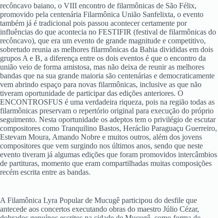
recôncavo baiano, o VIII encontro de filarmônicas de São Félix,
promovido pela centenária Filarmônica União Sanfelixta, o evento
também já é tradicional pois passou acontecer certamente por
influências do que acontecia no FESTIFIR (festival de filarmônicas do
recôncavo), que era um evento de grande magnitude e competitivo,
sobretudo reunia as melhores filarmônicas da Bahia divididas em dois
grupos A e B, a diferença entre os dois eventos é que o encontro da
união veio de forma amistosa, mas não deixa de reunir as melhores
bandas que na sua grande maioria são centenárias e democraticamente
vem abrindo espaço para novas filarmônicas, inclusive as que não
tiveram oportunidade de participar das edições anteriores. O
ENCONTROSFUS é uma verdadeira riqueza, pois na região todas as
filarmônicas preservam o repertório original para execução do próprio
seguimento. Nesta oportunidade os adeptos tem o privilégio de escutar
compositores como Tranquilino Bastos, Heráclio Paraguaçu Guerreiro,
Estevam Moura, Amando Nobre e muitos outros, além dos jovens
compositores que vem surgindo nos últimos anos, sendo que neste
evento tiveram já algumas edições que foram promovidos intercâmbios
de partituras, momento que eram compartilhadas muitas composições
recém escrita entre as bandas.
A Filamônica Lyra Popular de Mucugê participou do desfile que
antecede aos concertos executando obras do maestro Júlio Cézar,
dobrados genuínos escritos na cidade de Mucugê, como forma de