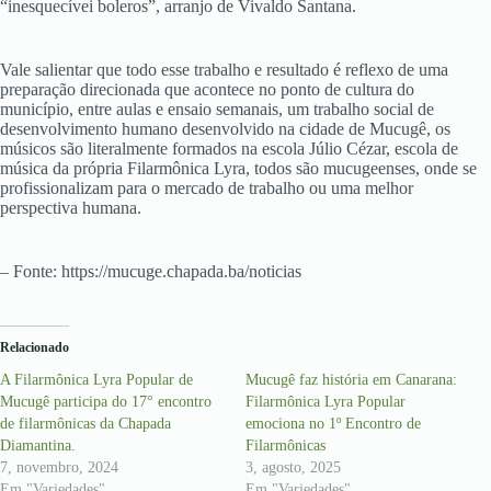
“inesquecívei boleros”, arranjo de Vivaldo Santana.
Vale salientar que todo esse trabalho e resultado é reflexo de uma
preparação direcionada que acontece no ponto de cultura do
município, entre aulas e ensaio semanais, um trabalho social de
desenvolvimento humano desenvolvido na cidade de Mucugê, os
músicos são literalmente formados na escola Júlio Cézar, escola de
música da própria Filarmônica Lyra, todos são mucugeenses, onde se
profissionalizam para o mercado de trabalho ou uma melhor
perspectiva humana.
– Fonte: https://mucuge.chapada.ba/noticias
Relacionado
A Filarmônica Lyra Popular de
Mucugê faz história em Canarana:
Mucugê participa do 17° encontro
Filarmônica Lyra Popular
de filarmônicas da Chapada
emociona no 1º Encontro de
Diamantina.
Filarmônicas
7, novembro, 2024
3, agosto, 2025
Em "Variedades"
Em "Variedades"