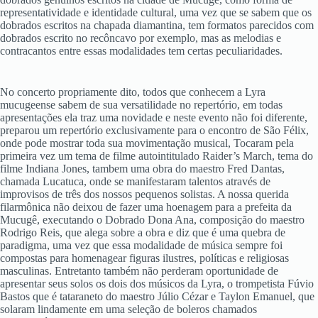
representatividade e identidade cultural, uma vez que se sabem que os
dobrados escritos na chapada diamantina, tem formatos parecidos com
dobrados escrito no recôncavo por exemplo, mas as melodias e
contracantos entre essas modalidades tem certas peculiaridades.
No concerto propriamente dito, todos que conhecem a Lyra
mucugeense sabem de sua versatilidade no repertório, em todas
apresentações ela traz uma novidade e neste evento não foi diferente,
preparou um repertório exclusivamente para o encontro de São Félix,
onde pode mostrar toda sua movimentação musical, Tocaram pela
primeira vez um tema de filme autointitulado Raider’s March, tema do
filme Indiana Jones, tambem uma obra do maestro Fred Dantas,
chamada Lucatuca, onde se manifestaram talentos através de
improvisos de três dos nossos pequenos solistas. A nossa querida
filarmônica não deixou de fazer uma hoenagem para a prefeita da
Mucugê, executando o Dobrado Dona Ana, composição do maestro
Rodrigo Reis, que alega sobre a obra e diz que é uma quebra de
paradigma, uma vez que essa modalidade de música sempre foi
compostas para homenagear figuras ilustres, políticas e religiosas
masculinas. Entretanto também não perderam oportunidade de
apresentar seus solos os dois dos músicos da Lyra, o trompetista Fúvio
Bastos que é tataraneto do maestro Júlio Cézar e Taylon Emanuel, que
solaram lindamente em uma seleção de boleros chamados