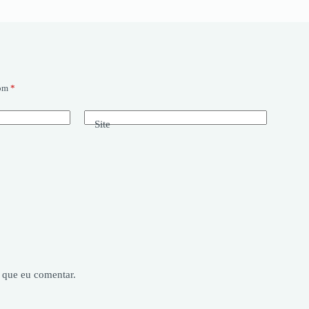
com
*
Site
 que eu comentar.