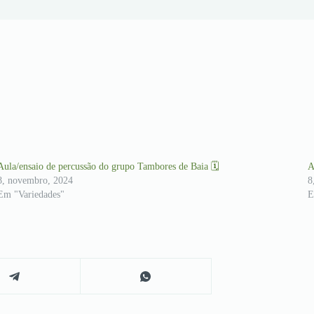
Aula/ensaio de percussão do grupo Tambores de Baia 🗓
A
8, novembro, 2024
8
Em "Variedades"
E