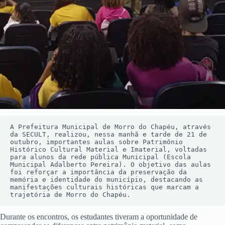
A Prefeitura Municipal de Morro do Chapéu, através 
da SECULT, realizou, nessa manhã e tarde de 21 de 
outubro, importantes aulas sobre Patrimônio 
Histórico Cultural Material e Imaterial, voltadas 
para alunos da rede pública Municipal (Escola 
Municipal Adalberto Pereira). O objetivo das aulas 
foi reforçar a importância da preservação da 
memória e identidade do município, destacando as 
manifestações culturais históricas que marcam a 
trajetória de Morro do Chapéu.
Durante os encontros, os estudantes tiveram a oportunidade de