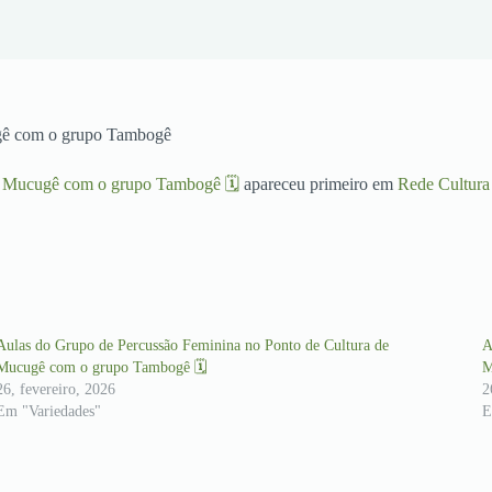
ugê com o grupo Tambogê
de Mucugê com o grupo Tambogê 🗓
apareceu primeiro em
Rede Cultur
Aulas do Grupo de Percussão Feminina no Ponto de Cultura de
A
Mucugê com o grupo Tambogê 🗓
M
26, fevereiro, 2026
2
Em "Variedades"
E