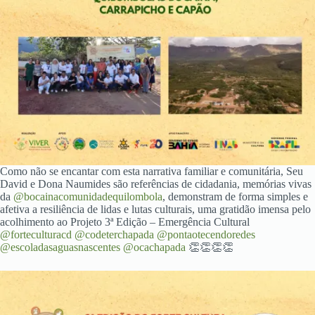
Como não se encantar com esta narrativa familiar e comunitária, Seu
David e Dona Naumides são referências de cidadania, memórias vivas
da
@bocainacomunidadequilombola
, demonstram de forma simples e
afetiva a resiliência de lidas e lutas culturais, uma gratidão imensa pelo
acolhimento ao Projeto 3ª Edição – Emergência Cultural
@forteculturacd
@codeterchapada
@pontaotecendoredes
@escoladasaguasnascentes
@ocachapada
👏👏👏👏