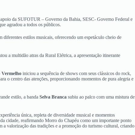
om o apoio da SUFOTUR – Governo da Bahia, SESC- Governo Federal e
que agradou a todos os públicos.
diferentes estilos musicais, oferecendo um espetáculo cheio de
ou a multidão atras da Rural Elétrica, a apresentação itinerante
 Vermelho
iniciou a sequência de shows com seus clássicos do rock,
ra o centro das atenções, proporcionando momentos de pura alegria e
rande estilo, a banda
Selva Branca
subiu ao palco com uma mistura de
periência única, repleta de diversidade musical e momentos
al da cidade, reafirmando Morro do Chapéu como um importante ponto
m a valorização das tradições e a promoção do turismo cultural, criando