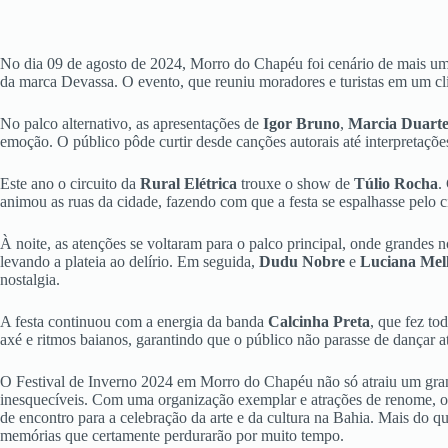
No dia 09 de agosto de 2024, Morro do Chapéu foi cenário de mais 
da marca Devassa. O evento, que reuniu moradores e turistas em um cli
No palco alternativo, as apresentações de
Igor Bruno
,
Marcia Duart
emoção. O público pôde curtir desde canções autorais até interpretaçõe
Este ano o circuito da
Rural Elétrica
trouxe o show de
Túlio Rocha
.
animou as ruas da cidade, fazendo com que a festa se espalhasse pelo ci
À noite, as atenções se voltaram para o palco principal, onde grandes 
levando a plateia ao delírio. Em seguida,
Dudu Nobre
e
Luciana Mel
nostalgia.
A festa continuou com a energia da banda
Calcinha Preta
, que fez to
axé e ritmos baianos, garantindo que o público não parasse de dançar a
O Festival de Inverno 2024 em Morro do Chapéu não só atraiu um gran
inesquecíveis. Com uma organização exemplar e atrações de renome, o
de encontro para a celebração da arte e da cultura na Bahia. Mais do q
memórias que certamente perdurarão por muito tempo.