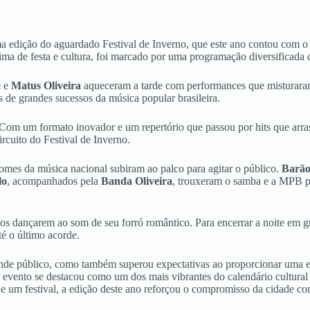
uma edição do aguardado Festival de Inverno, que este ano contou c
ma de festa e cultura, foi marcado por uma programação diversificada 
e
e
Matus Oliveira
aqueceram a tarde com performances que misturaram 
s de grandes sucessos da música popular brasileira.
 Com um formato inovador e um repertório que passou por hits que arrast
rcuito do Festival de Inverno.
nomes da música nacional subiram ao palco para agitar o público.
Barão
lo
, acompanhados pela
Banda Oliveira
, trouxeram o samba e a MPB pa
dos dançarem ao som de seu forró romântico. Para encerrar a noite em g
té o último acorde.
de público, como também superou expectativas ao proporcionar uma ex
 evento se destacou como um dos mais vibrantes do calendário cultur
ue um festival, a edição deste ano reforçou o compromisso da cidade co