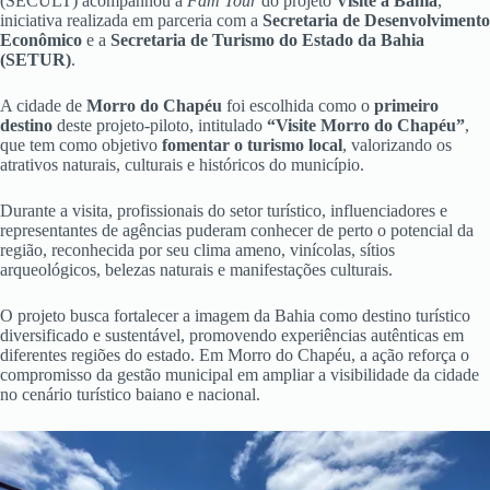
(SECULT) acompanhou a
Fam Tour
do projeto
Visite a Bahia
,
iniciativa realizada em parceria com a
Secretaria de Desenvolvimento
Econômico
e a
Secretaria de Turismo do Estado da Bahia
(SETUR)
.
A cidade de
Morro do Chapéu
foi escolhida como o
primeiro
destino
deste projeto-piloto, intitulado
“Visite Morro do Chapéu”
,
que tem como objetivo
fomentar o turismo local
, valorizando os
atrativos naturais, culturais e históricos do município.
Durante a visita, profissionais do setor turístico, influenciadores e
representantes de agências puderam conhecer de perto o potencial da
região, reconhecida por seu clima ameno, vinícolas, sítios
arqueológicos, belezas naturais e manifestações culturais.
O projeto busca fortalecer a imagem da Bahia como destino turístico
diversificado e sustentável, promovendo experiências autênticas em
diferentes regiões do estado. Em Morro do Chapéu, a ação reforça o
compromisso da gestão municipal em ampliar a visibilidade da cidade
no cenário turístico baiano e nacional.