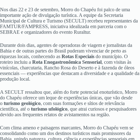
Nos dias 22 e 23 de setembro, Morro do Chapéu foi palco de uma
importante ação de divulgação turística. A equipe da Secretaria
Municipal de Cultura e Turismo (SECULT) recebeu representantes da
FAMTUR/FAMPRESS, iniciativa idealizada em parceria com o
SEBRAE e organizadores do evento Ruraltur.
Durante dois dias, agentes de operadoras de viagem e jornalistas da
Bahia e de outras partes do Brasil puderam vivenciar de perto as
riquezas locais, conhecendo as
Rotas Especiais
do município. O
roteiro incluiu a
Rota Enogastronômica Sensorial
, com visitas às
vinícolas, charcutaria, Rancho Rosa do Deserto e à fazenda de óleos
essenciais — experiências que destacam a diversidade e a qualidade da
produção local.
A SECULT ressaltou que, além do forte potencial enoturístico, Morro
do Chapéu oferece um leque de experiências únicas, que vão desde
o
turismo geológico
, com suas formações e sítios de relevância
científica, até o
turismo ufológico
, que atrai curiosos e pesquisadores
devido aos frequentes relatos de avistamentos na região.
Com clima ameno e paisagens marcantes, Morro do Chapéu vem se
consolidando como um dos destinos turísticos mais promissores da
Bahia, unindo natureza, cultura, ciência e experiências sensoriais em