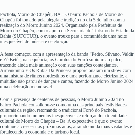
Pachola, Morro do Chapéu, BA – O bairro Pachola de Morro do
Chapéu foi tomado pela alegria e tradição no dia 5 de julho com a
realização do Morro Junino 2024. Organizado pela Prefeitura de
Morro do Chapéu, com o apoio da Secretaria de Turismo do Estado da
Bahia (SUFOTUR), o evento trouxe para a comunidade uma noite
inesquecível de música e celebração.
A festa começou com a apresentação da banda “Pedro, Silvano, Valdir
e Zé Beté”, na sequência, os Garotos do Forró subiram ao palco,
trazendo ainda mais animação com suas canções contagiantes,
Armandinho E Os Rubis Da Princesa proporcionaram um show com
uma mistura de ritmos nordestinos e uma performance eletrizante, a
multidão não parou de dançar e cantar, fazendo do Morro Junino 2024
uma celebração memorável.
Com a presença de centenas de pessoas, o Morro Junino 2024 no
bairro Pachola consolidou-se como uma das principais festividades
culturais da região, retomando o tradicional Forró do Pachola,
proporcionando momentos inesquecíveis e reforçando a identidade
cultural de Morro do Chapéu – Ba. A expectativa é que o evento
continue a crescer nos próximos anos, atraindo ainda mais visitantes e
fortalecendo a economia e o turismo local.