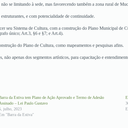
ui, não se limitando à sede, mas favorecendo também a zona rural de Mu
 estruturantes, e com potencialidade de continuidade.
er seu Sistema de Cultura, com a construção do Plano Municipal de Cult
o único; Art.3, §6 e §7; e Art.4).
onstrução do Plano de Cultura, como mapeamentos e pesquisas afins.
s, não apenas dos segmentos artísticos, para capacitação e entendimento
Barra da Estiva tem Plano de Ação Aprovado e Termo de Adesão
E
Assinado – Lei Paulo Gustavo
3
5, julho, 2023
E
Em "Barra da Estiva"