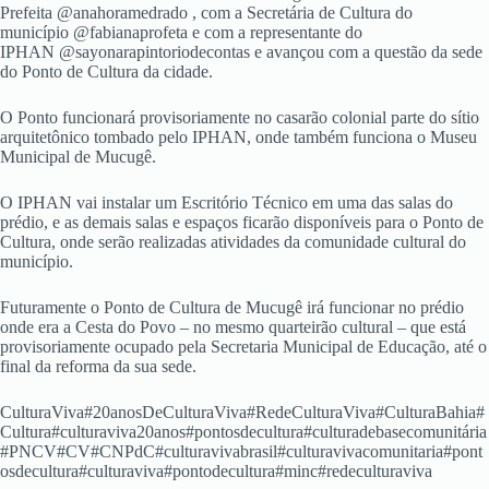
Prefeita @anahoramedrado , com a Secretária de Cultura do
município @fabianaprofeta e com a representante do
IPHAN @sayonarapintoriodecontas e avançou com a questão da sede
do Ponto de Cultura da cidade.
O Ponto funcionará provisoriamente no casarão colonial parte do sítio
arquitetônico tombado pelo IPHAN, onde também funciona o Museu
Municipal de Mucugê.
O IPHAN vai instalar um Escritório Técnico em uma das salas do
prédio, e as demais salas e espaços ficarão disponíveis para o Ponto de
Cultura, onde serão realizadas atividades da comunidade cultural do
município.
Futuramente o Ponto de Cultura de Mucugê irá funcionar no prédio
onde era a Cesta do Povo – no mesmo quarteirão cultural – que está
provisoriamente ocupado pela Secretaria Municipal de Educação, até o
final da reforma da sua sede.
CulturaViva#20anosDeCulturaViva#RedeCulturaViva#CulturaBahia#
Cultura#culturaviva20anos#pontosdecultura#culturadebasecomunitária
#PNCV#CV#CNPdC#culturavivabrasil#culturavivacomunitaria#pont
osdecultura#culturaviva#pontodecultura#minc#redeculturaviva