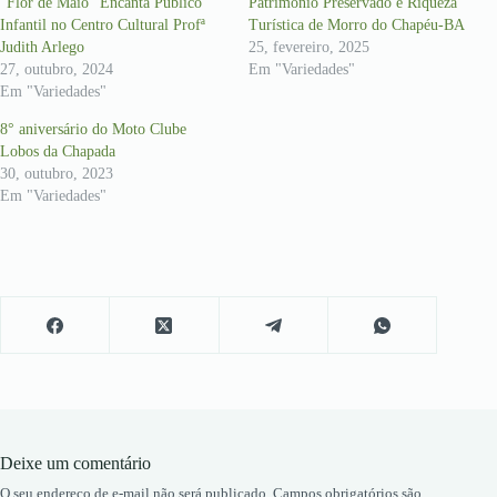
“Flor de Maio” Encanta Público
Patrimônio Preservado e Riqueza
Infantil no Centro Cultural Profª
Turística de Morro do Chapéu-BA
Judith Arlego
25, fevereiro, 2025
27, outubro, 2024
Em "Variedades"
Em "Variedades"
8° aniversário do Moto Clube
Lobos da Chapada
30, outubro, 2023
Em "Variedades"
Deixe um comentário
O seu endereço de e-mail não será publicado.
Campos obrigatórios são