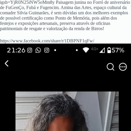
igsh=YjR0N25iNW5oMm8y Paisagem junina no Forró de aniversário
de FuGenÇo, Fubá e Fugencim. Amina das Artes, espaço cultural da
comadre Silvia Guimarães, é sem dúvidas um dos melhores exemplos
de possível certificação como Ponto de Memória, pois além dos
festejos e exposições artesanais, preserva através de oficinas
patrimoniais de resgate e valorização da renda de Birros!
https://www.facebook.com/share/r/1DBPNF1qFw/