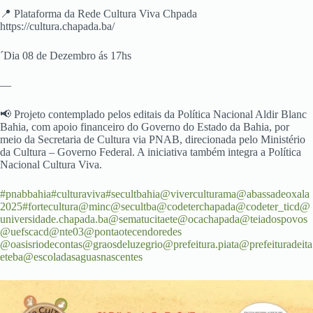
📍 Plataforma da Rede Cultura Viva Chpada
https://cultura.chapada.ba/
´Dia 08 de Dezembro ás 17hs
—
📢 Projeto contemplado pelos editais da Política Nacional Aldir Blanc
Bahia, com apoio financeiro do Governo do Estado da Bahia, por
meio da Secretaria de Cultura via PNAB, direcionada pelo Ministério
da Cultura – Governo Federal. A iniciativa também integra a Política
Nacional Cultura Viva.
#pnabbahia
#culturaviva
#secultbahia
@viverculturama
@abassadeoxala
2025
#fortecultura
@minc
@secultba
@codeterchapada
@codeter_ticd
@
universidade.chapada.ba
@sematucitaete
@ocachapada
@teiadospovos
@uefscacd
@nte03
@pontaotecendoredes
@oasisriodecontas
@graosdeluzegrio
@prefeitura.piata
@prefeituradeita
eteba
@escoladasaguasnascentes