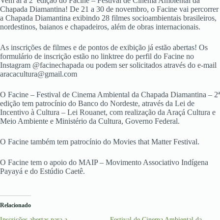
Vem aí a 2ª edição do Facine – Festival de Cinema Ambiental da
Chapada Diamantina! De 21 a 30 de novembro, o Facine vai percorrer
a Chapada Diamantina exibindo 28 filmes socioambientais brasileiros,
nordestinos, baianos e chapadeiros, além de obras internacionais.
As inscrições de filmes e de pontos de exibição já estão abertas! Os
formulário de inscrição estão no linktree do perfil do Facine no
Instagram @facinechapada ou podem ser solicitados através do e-mail
aracacultura@gmail.com
O Facine – Festival de Cinema Ambiental da Chapada Diamantina – 2ª
edição tem patrocínio do Banco do Nordeste, através da Lei de
Incentivo à Cultura – Lei Rouanet, com realização da Araçá Cultura e
Meio Ambiente e Ministério da Cultura, Governo Federal.
O Facine também tem patrocínio do Movies that Matter Festival.
O Facine tem o apoio do MAIP – Movimento Associativo Indígena
Payayá e do Estúdio Caetê.
Relacionado
Inscrições abertas para a
Festival de Cinema Ambiental da