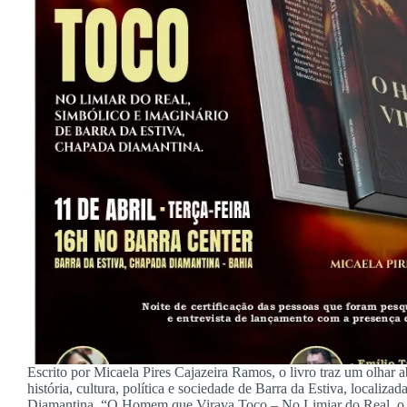
Escrito por Micaela Pires Cajazeira Ramos, o livro traz um olhar 
história, cultura, política e sociedade de Barra da Estiva, localiz
Diamantina. “O Homem que Virava Toco – No Limiar do Real, o 