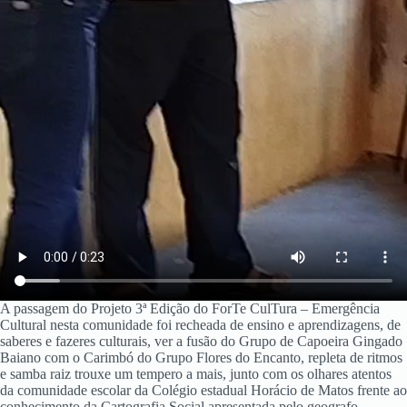
A passagem do Projeto 3ª Edição do ForTe CulTura – Emergência
Cultural nesta comunidade foi recheada de ensino e aprendizagens, de
saberes e fazeres culturais, ver a fusão do Grupo de Capoeira Gingado
Baiano com o Carimbó do Grupo Flores do Encanto, repleta de ritmos
e samba raiz trouxe um tempero a mais, junto com os olhares atentos
da comunidade escolar da Colégio estadual Horácio de Matos frente ao
conhecimento da Cartografia Social apresentada pelo geografo