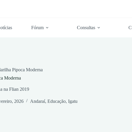
otícias
Fórum
Consultas
C
darilha Pipoca Moderna
oca Moderna
a na Flian 2019
vereiro, 2026
Andaraí
,
Educação
,
Igatu