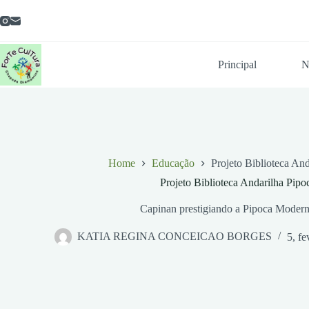
Pular
para
o
conteúdo
Principal
N
Home
Educação
Projeto Biblioteca An
Projeto Biblioteca Andarilha Pip
Capinan prestigiando a Pipoca Modern
KATIA REGINA CONCEICAO BORGES
5, fe