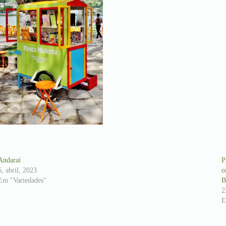
Andaraí
P
6, abril, 2023
o
Em "Variedades"
2
E