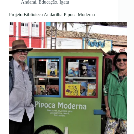
Andaraí
,
Educação
,
Igatu
Projeto Biblioteca Andarilha Pipoca Moderna