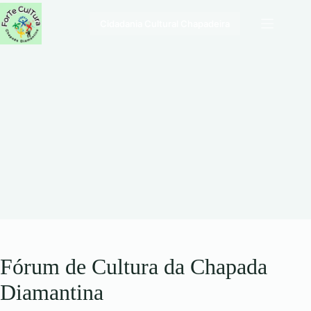
Pular
para
Cidadania Cultural Chapadeira
o
conteúdo
Fórum de Cultura da Chapada
Diamantina