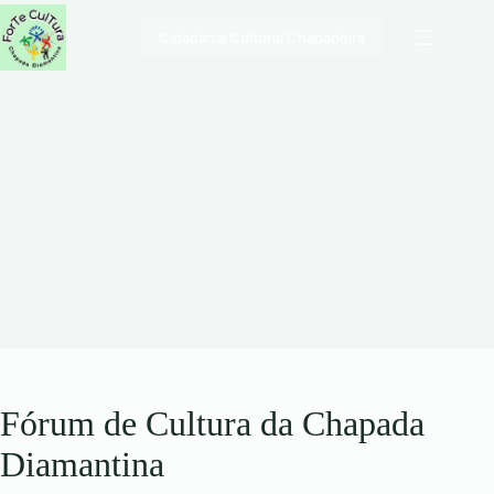
Pular
para
Cidadania Cultural Chapadeira
o
conteúdo
Fórum de Cultura da Chapada
Diamantina