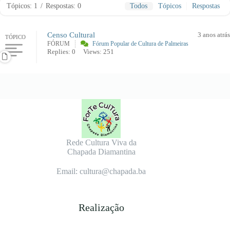
Tópicos: 1
/
Respostas: 0
Todos
Tópicos
Respostas
Censo Cultural
3 anos atrás
TÓPICO
FÓRUM
Fórum Popular de Cultura de Palmeiras
Replies: 0
Views: 251
Rede Cultura Viva da
Chapada Diamantina
Email: cultura@chapada.ba
Realização