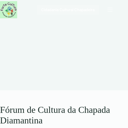
Pular
para
Cidadania Cultural Chapadeira
o
conteúdo
Fórum de Cultura da Chapada
Diamantina