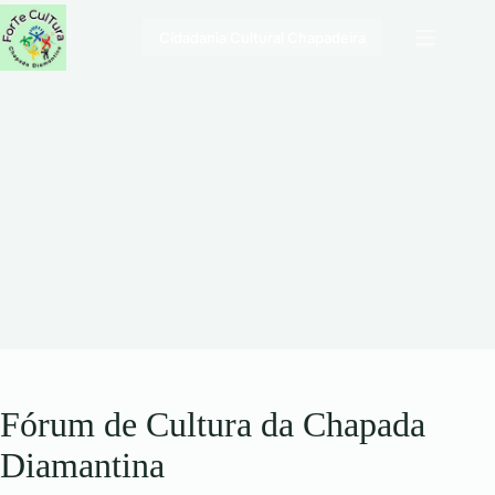
Pular
para
Cidadania Cultural Chapadeira
o
conteúdo
Fórum de Cultura da Chapada
Diamantina