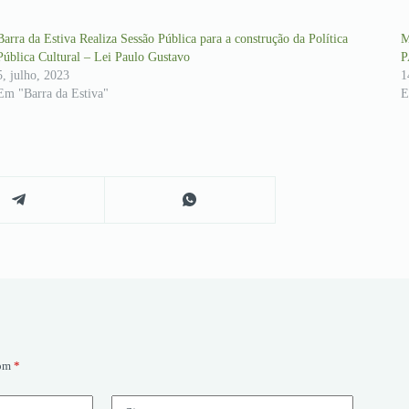
Barra da Estiva Realiza Sessão Pública para a construção da Política
M
Pública Cultural – Lei Paulo Gustavo
P
5, julho, 2023
1
Em "Barra da Estiva"
E
com
*